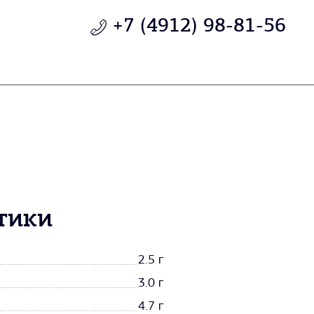
+7 (4912) 98-81-56
тики
2.5 г
3.0 г
4.7 г