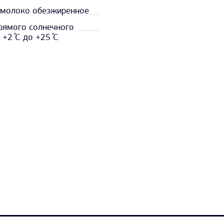
, молоко обезжиренное
прямого солнечного
+2 ̊С до +25 ̊С